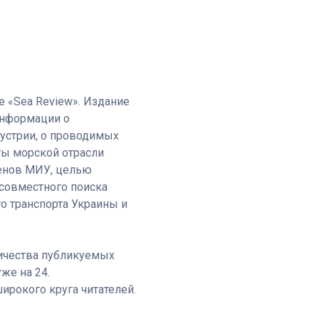
 «Sea Review». Издание
информации о
устрии, о проводимых
ты морской отрасли
ленов МИУ, целью
 совместного поиска
о транспорта Украины и
личества публикуемых
же на 24.
ирокого круга читателей.