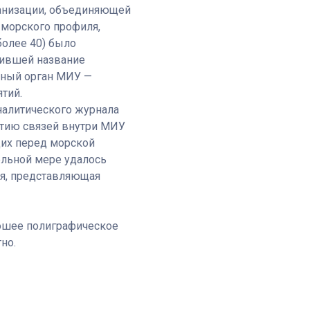
ганизации, объединяющей
 морского профиля,
более 40) было
чившей название
ьный орган МИУ —
тий.
налитического журнала
итию связей внутри МИУ
щих перед морской
ельной мере удалось
ия, представляющая
рошее полиграфическое
но.