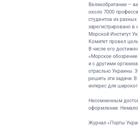
Великобритании — в
около 7000 професси
студентов из разных
зарегистрировано в 
Морской Институт Ук
Комитет провел целы
В числе его достиже
«Морское обозрение»
и с другими организ
отраслью Украины. З
решить эти задачи. 
интерес для широког
Несомненным достои
оформление. Немалов
Журнал «Порты Украи