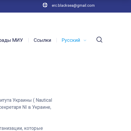
erc.blacksea@gmail.com
рады МИУ
Ссылки
Русский
тута Украины ( Nautical
секретаря NI в Украине,
ганизации, которые