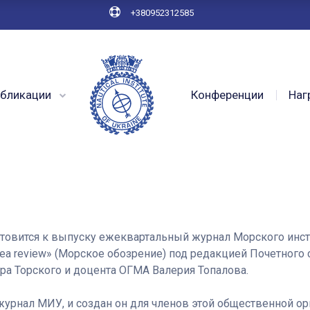
+380952312585
бликации
Конференции
Наг
отовится к выпуску ежеквартальный журнал Морского инсти
) «Sea review» (Морское обозрение) под редакцией Почетного 
а Торского и доцента ОГМА Валерия Топалова.
рнал МИУ, и создан он для членов этой общественной ор