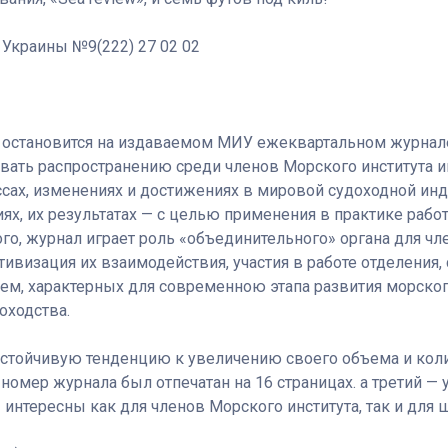
Украины №9(222) 27 02 02
 остановится на издаваемом МИУ ежеквартальном журнале
вать распространению среди членов Морского института 
ах, изменениях и достижениях в мировой судоходной инд
ях, их результатах — с целью применения в практике рабо
го, журнал играет роль «объединительного» органа для ч
тивизация их взаимодействия, участия в работе отделения,
ем, характерных для современною этапа развития морског
оходства.
устойчивую тенденцию к увеличению своего объема и ко
омер журнала был отпечатан на 16 страницах. а третий — у
интересны как для членов Морского института, так и для ш