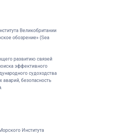
нститута Великобритании
ское обозрение» (Sea
ующего развитию связей
 поиска эффективного
дународного судоходства
 аварий, безопасность
.
 Морского Института