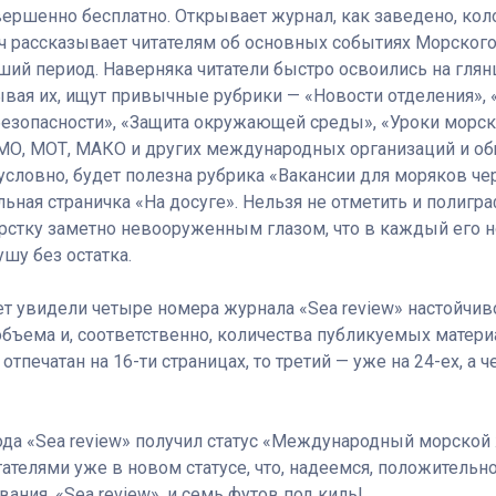
ершенно бесплатно. Открывает журнал, как заведено, коло
 рассказывает читателям об основных событиях Морского 
ий период. Наверняка читатели быстро освоились на гля
ывая их, ищут привычные рубрики — «Новости отделения», «
ра безопасности», «Защита окружающей среды», «Уроки морс
ИМО, МОТ, МАКО и других международных организаций и 
условно, будет полезна рубрика «Вакансии для моряков че
ьная страничка «На досуге». Нельзя не отметить и полигр
рстку заметно невооруженным глазом, что в каждый его 
шу без остатка.
т увидели четыре номера журнала «Sea review» настойчив
бъема и, соответственно, количества публикуемых матери
тпечатан на 16-ти страницах, то третий — уже на 24-ех, а ч
да «Sea review» получил статус «Международный морской ж
ателями уже в новом статусе, что, надеемся, положительно 
вания, «Sea review», и семь футов под киль!