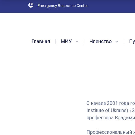
Emergency Response Center
Главная
МИУ
Членство
Пу
С начала 2001 года г
Institute of Ukraine
профессора Владимир
Профессиональный жу