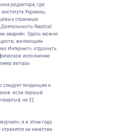
нка редактора, где
института Украины,
нцевых страницах
Деятельность Nautical
ких аварий». Здесь можно
обществ; желающим
рез Интернет», отдохнуть
афическое исполнение
номер авторы
о следует тенденция к
алов: если первый
етвертый, на 32
урнал», и в этом году
отразится на качестве.