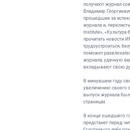
получают журнал сов
Владимир Георгиевич
прошедшие за истекш
журнала и, перелист
Institute», «Культу
прочитать новости 
трудоустроиться, без
поможет развлекател
журнала, удачную ве
вкладывают свою ду
В минувшем году све
увеличению своего о
выпуск журнала был о
страницах.
В конце ушедшего го
предстанет перед чит
Счастливого тебе пла