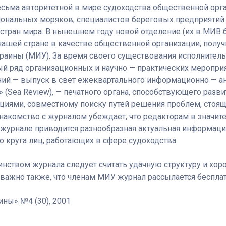
есьма авторитетной в мире судоходства общественной ор
ональных моряков, специалистов береговых предприятий
 стран мира. В нынешнем году новой отделение (их в МИВ 
нашей стране в качестве общественной организации, полу
раины (МИУ). За время своего существования исполнител
й ряд организационных и научно — практических мероприя
ний — выпуск в свет ежеквартального информационно — а
 (Sea Review), — печатного органа, способствующего разв
ациями, совместному поиску путей решения проблем, стоя
накомство с журналом убеждает, что редакторам в значит
В журнале приводится разнообразная актуальная информац
о круга лиц, работающих в сфере судоходства.
нством журнала следует считать удачную структуру и хо
ажно также, что членам МИУ журнал рассылается бесплат
ны» №4 (30), 2001