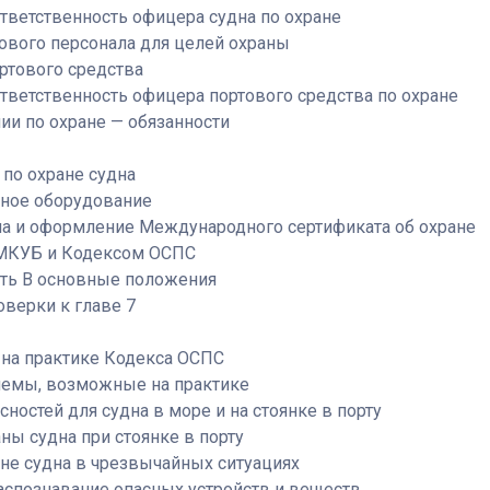
 ответственность офицера судна по охране
дового персонала для целей охраны
ортового средства
 ответственность офицера портового средства по охране
нии по охране — обязанности
 по охране судна
анное оборудование
дна и оформление Международного сертификата об охране
у МКУБ и Кодексом ОСПС
асть В основные положения
верки к главе 7
 на практике Кодекса ОСПС
лемы, возможные на практике
асностей для судна в море и на стоянке в порту
аны судна при стоянке в порту
ране судна в чрезвычайных ситуациях
распознавание опасных устройств и веществ