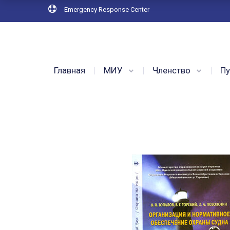
Emergency Response Center
Главная
МИУ
Членство
Пу