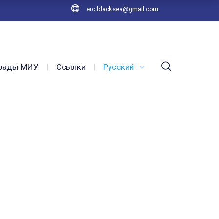
erc.blacksea@gmail.com
рады МИУ
Ссылки
Русский