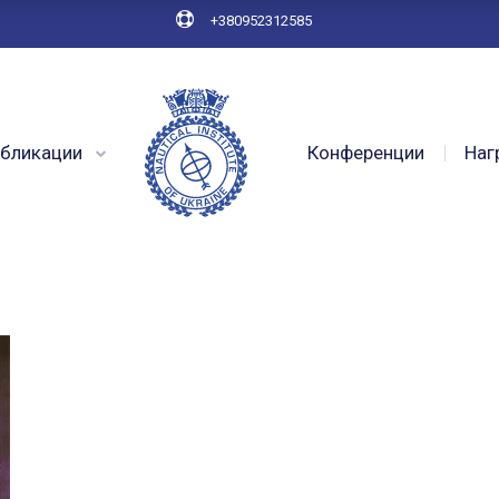
+380952312585
бликации
Конференции
Наг