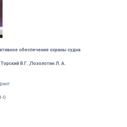
ативное обеспечение охраны судна
 Торский В.Г. ,Позолотин Л. А.
принт
3-0