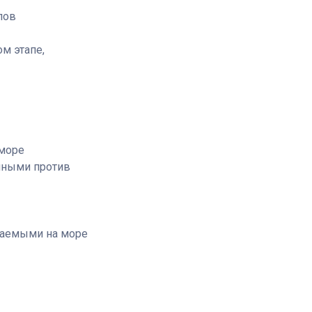
лов
м этапе,
 море
нными против
шаемыми на море