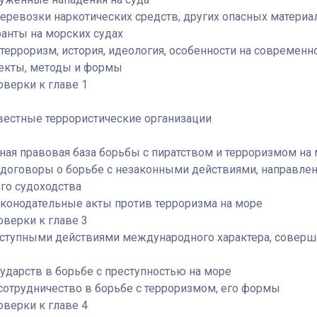
перевозки наркотических средств, других опасных материа
ранты на морских судах
терроризм, история, идеология, особенности на современно
пекты, методы и формы
верки к главе 1
звестные террористические организации
ная правовая база борьбы с пиратством и терроризмом на
 договоры о борьбе с незаконными действиями, направле
го судоходства
аконодательные акты против терроризма на море
верки к главе 3
реступными действиями международного характера, совер
сударств в борьбе с преступностью на море
сотрудничество в борьбе с терроризмом, его формы
верки к главе 4