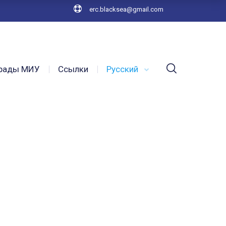
erc.blacksea@gmail.com
рады МИУ
Ссылки
Русский