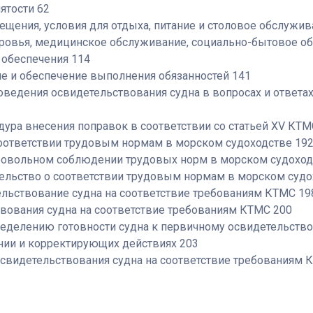
ятости 62
щения, условия для отдыха, питание и столовое обслужив
оровья, медицинское обслуживание, социально-бытовое о
 обеспечения 114
е и обеспечение выполнения обязанностей 141
оведения освидетельствования судна в вопросах и ответах
дура внесения поправок в соответствии со статьей ХV КТМ
соответствии трудовым нормам в морском судоходстве 19
бровольном соблюдении трудовых норм в морском судоход
ельство о соответствии трудовым нормам в морском судо
тельствование судна на соответствие требованиям КТМС 19
твования судна на соответствие требованиям КТМС 200
пределению готовности судна к первичному освидетельство
нии и корректирующих действиях 203
х освидетельствования судна на соответствие требованиям 