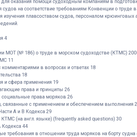
а для оказания помощи судоходным компаниям в подготов
 судов на соответствие требованиям Конвенции о труде 
для изучения плавсоставом судов, персоналом крюинговых 
едений.
я 4
и МОТ (№ 186) о труде в морском судоходстве (КТМС) 200
МС 11
с комментариями в вопросах и ответах 18
ательства 18
ия и сфера применения 19
олагающие права и принципы 26
 и социальные права моряков 26
ти, связанные с применением и обеспечением выполнения 
 Части А и В Кодекса 29
ТМС (на англ. языке) (frequently asked questions) 30
А Кодекса 44
е требования в отношении труда моряков на борту судна 