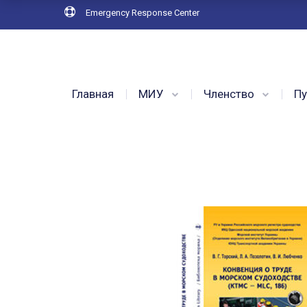
Emergency Response Center
Главная
МИУ
Членство
Пу