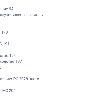
ание 94
бслуживание и защита в
 170
С 191
2
стве 194
ходстве 197
8
ванию РС 2028. Акт о
КТМС 204