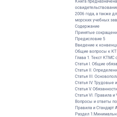
Книга предназначен
освидетельствования
2006 года, а также 
морских учебных зав
Содержание
Принятые сокращени
Предисловие 5
Введение к конвенци
Общие вопросы к КТ
Глава 1. Текст КТМС 
Статья I. Общие обяз
Статья II. Определен
Статья III. Основоп
Статья IV. Трудовые
Статья V. Обязаннос
Статья VI. Правила и
Вопросы и ответы по К
Правила и Стандарт 
Раздел 1.Минимальны