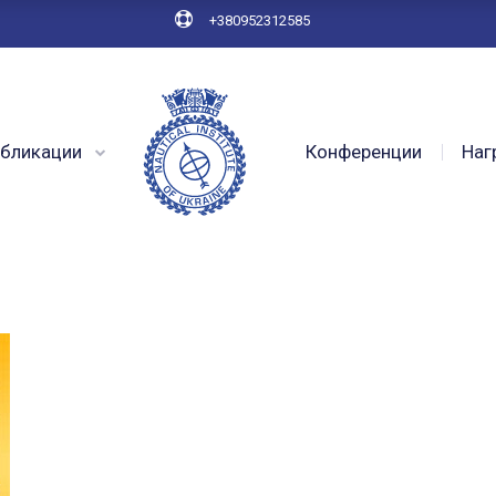
+380952312585
бликации
Конференции
Наг