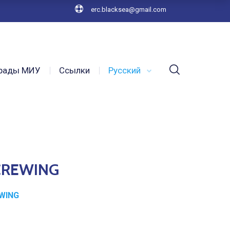
erc.blacksea@gmail.com
рады МИУ
Ссылки
Русский
 CREWING
EWING