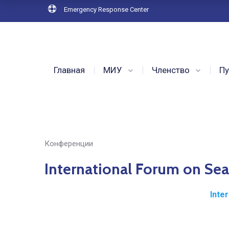
Emergency Response Center
Главная
МИУ
Членство
Пу
Конференции
International Forum on S
Inte