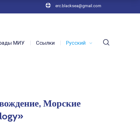
erc.blacksea@gmail.com
рады МИУ
Ссылки
Русский
овождение, Морские
ology»