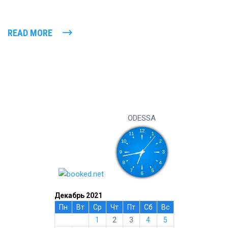
READ MORE
ODESSA
Декабрь 2021
Пн
Вт
Ср
Чт
Пт
Сб
Вс
1
2
3
4
5